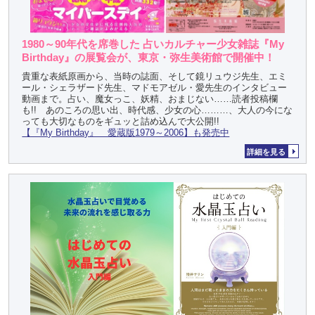
1980～90年代を席巻した 占いカルチャー少女雑誌『My
Birthday』の展覧会が、東京・弥生美術館で開催中！
貴重な表紙原画から、当時の誌面、そして鏡リュウジ先生、エミ
ール・シェラザード先生、マドモアゼル・愛先生のインタビュー
動画まで。占い、魔女っこ、妖精、おまじない……読者投稿欄
も!! あのころの思い出、時代感、少女の心………、大人の今にな
っても大切なものをギュッと詰め込んで大公開!!
【『My Birthday』 愛蔵版1979～2006】も発売中
詳細を見る