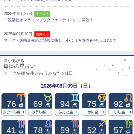
2025年10月27日
イベント
「説話社オンラインブックフェスティバル」開催！
2025年01月10日
お知らせ
マーク・矢崎先生のご訃報に接し、心よりお悔やみ申し上げます
運があがる
毎日の星占い
マーク矢崎先生が占うあなたの1日
2026年08月09日（日）
76
69
94
75
92
41
78
59
52
57