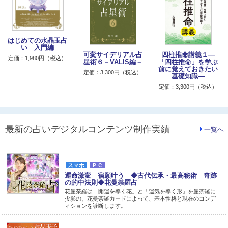
はじめての水晶玉占
い 入門編
可変サイデリアル占
四柱推命講義１―
定価：1,980円（税込）
星術６－VALIS編－
「四柱推命」を学ぶ
前に覚えておきたい
定価：3,300円（税込）
基礎知識―
定価：3,300円（税込）
最新の占いデジタルコンテンツ制作実績
一覧へ
スマホ
ＰＣ
運命激変 宿願叶う ◆古代伝承・最高秘術 奇跡
の的中法則◆花曼荼羅占
花曼荼羅は「開運を導く花」と「運気を導く形」を曼荼羅に
投影の。花曼荼羅カードによって、基本性格と現在のコンデ
ィションを診断します。