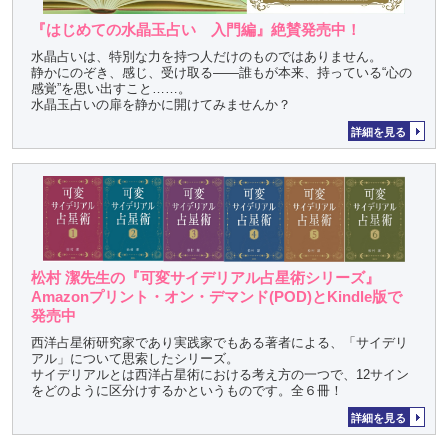
『はじめての水晶玉占い 入門編』絶賛発売中！
水晶占いは、特別な力を持つ人だけのものではありません。
静かにのぞき、感じ、受け取る――誰もが本来、持っている“心の
感覚”を思い出すこと……。
水晶玉占いの扉を静かに開けてみませんか？
詳細を見る
松村 潔先生の『可変サイデリアル占星術シリーズ』
Amazonプリント・オン・デマンド(POD)とKindle版で
発売中
西洋占星術研究家であり実践家でもある著者による、「サイデリ
アル」について思索したシリーズ。
サイデリアルとは西洋占星術における考え方の一つで、12サイン
をどのように区分けするかというものです。全６冊！
詳細を見る