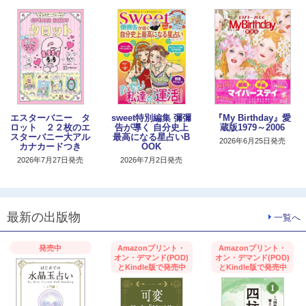
エスターバニー タ
sweet特別編集 彌彌
『My Birthday』愛
ロット ２２枚のエ
告が導く 自分史上
蔵版1979～2006
スターバニー大アル
最高になる星占いB
2026年6月25日発売
カナカードつき
OOK
2026年7月27日発売
2026年7月2日発売
最新の出版物
一覧へ
発売中
Amazonプリント・
Amazonプリント・
オン・デマンド(POD)
オン・デマンド(POD)
とKindle版で発売中
とKindle版で発売中