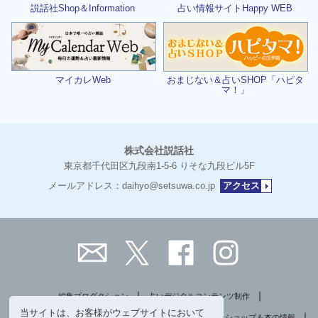
占い情報サイトHappy WEB
説話社Shop＆Information
マイカレWeb
おまじない＆占いSHOP「ハピタ
マ！」
株式会社説話社
東京都千代田区九段南1-5-6 りそな九段ビル5F
メールアドレス：daihyo@setsuwa.co.jp
アクセス
｜
｜
編集プロダクション
占いデジタルコンテンツ制作
当サイトは、お客様がウェブサイトにおいて
｜
｜
｜
マーケティング・プロモーション
出版
オンラインショップ＆本の情報