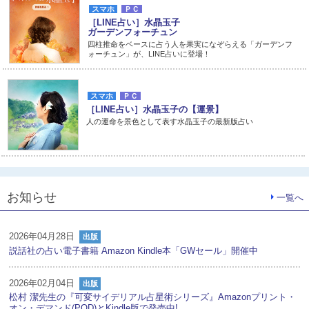
スマホ
ＰＣ
［LINE占い］水晶玉子
ガーデンフォーチュン
四柱推命をベースに占う人を果実になぞらえる「ガーデンフ
ォーチュン」が、LINE占いに登場！
スマホ
ＰＣ
［LINE占い］水晶玉子の【運景】
人の運命を景色として表す水晶玉子の最新版占い
お知らせ
一覧へ
2026年04月28日
出版
説話社の占い電子書籍 Amazon Kindle本「GWセール」開催中
2026年02月04日
出版
松村 潔先生の『可変サイデリアル占星術シリーズ』Amazonプリント・
オン・デマンド(POD)とKindle版で発売中!